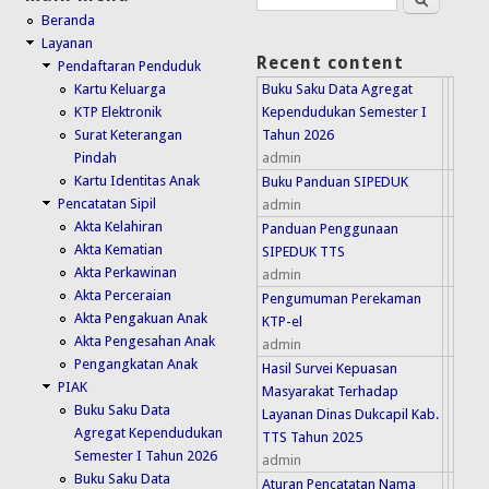
Search form
Beranda
Layanan
Recent content
Pendaftaran Penduduk
Buku Saku Data Agregat
Kartu Keluarga
Kependudukan Semester I
KTP Elektronik
Tahun 2026
Surat Keterangan
admin
Pindah
Kartu Identitas Anak
Buku Panduan SIPEDUK
Pencatatan Sipil
admin
Akta Kelahiran
Panduan Penggunaan
Akta Kematian
SIPEDUK TTS
Akta Perkawinan
admin
Akta Perceraian
Pengumuman Perekaman
Akta Pengakuan Anak
KTP-el
Akta Pengesahan Anak
admin
Pengangkatan Anak
Hasil Survei Kepuasan
PIAK
Masyarakat Terhadap
Buku Saku Data
Layanan Dinas Dukcapil Kab.
Agregat Kependudukan
TTS Tahun 2025
Semester I Tahun 2026
admin
Buku Saku Data
Aturan Pencatatan Nama