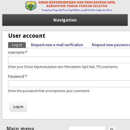
Navigation
User account
Log in
(active tab)
Request new e-mail verification
Request new passwor
Primary tabs
Username
*
Enter your Dinas Kependudukan dan Pencatatan Sipil Kab. TTS username.
Password
*
Enter the password that accompanies your username.
Main menu
Search