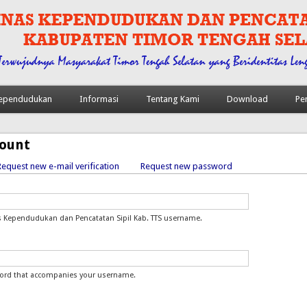
 Kependudukan
Informasi
Tentang Kami
Download
Pe
count
e tab)
Request new e-mail verification
Request new password
y tabs
s Kependudukan dan Pencatatan Sipil Kab. TTS username.
word that accompanies your username.