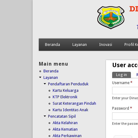
Beranda
Layanan
Inovasi
Profil
Main menu
User ac
Beranda
Log in
(activ
Primar
Layanan
Username
*
Pendaftaran Penduduk
Kartu Keluarga
KTP Elektronik
Enter your Dina
Surat Keterangan Pindah
Password
*
Kartu Identitas Anak
Pencatatan Sipil
Akta Kelahiran
Enter the pass
Akta Kematian
Akta Perkawinan