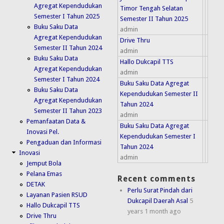
Agregat Kependudukan
Timor Tengah Selatan
Semester I Tahun 2025
Semester II Tahun 2025
Buku Saku Data
admin
Agregat Kependudukan
Drive Thru
Semester II Tahun 2024
admin
Buku Saku Data
Hallo Dukcapil TTS
Agregat Kependudukan
admin
Semester I Tahun 2024
Buku Saku Data Agregat
Buku Saku Data
Kependudukan Semester II
Agregat Kependudukan
Tahun 2024
Semester II Tahun 2023
admin
Pemanfaatan Data &
Buku Saku Data Agregat
Inovasi Pel.
Kependudukan Semester I
Pengaduan dan Informasi
Tahun 2024
Inovasi
admin
Jemput Bola
Pelana Emas
Recent comments
DETAK
Perlu Surat Pindah dari
Layanan Pasien RSUD
Dukcapil Daerah Asal
5
Hallo Dukcapil TTS
years 1 month ago
Drive Thru