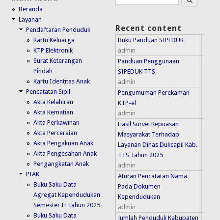
Search form
Beranda
Layanan
Recent content
Pendaftaran Penduduk
Buku Panduan SIPEDUK
Kartu Keluarga
admin
KTP Elektronik
Surat Keterangan
Panduan Penggunaan
Pindah
SIPEDUK TTS
Kartu Identitas Anak
admin
Pencatatan Sipil
Pengumuman Perekaman
Akta Kelahiran
KTP-el
Akta Kematian
admin
Akta Perkawinan
Hasil Survei Kepuasan
Akta Perceraian
Masyarakat Terhadap
Akta Pengakuan Anak
Layanan Dinas Dukcapil Kab.
Akta Pengesahan Anak
TTS Tahun 2025
Pengangkatan Anak
admin
PIAK
Aturan Pencatatan Nama
Buku Saku Data
Pada Dokumen
Agregat Kependudukan
Kependudukan
Semester II Tahun 2025
admin
Buku Saku Data
Jumlah Penduduk Kabupaten