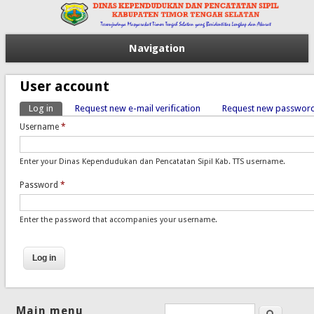
Navigation
User account
Log in
(active tab)
Request new e-mail verification
Request new passwor
Primary tabs
Username
*
Enter your Dinas Kependudukan dan Pencatatan Sipil Kab. TTS username.
Password
*
Enter the password that accompanies your username.
Main menu
Search