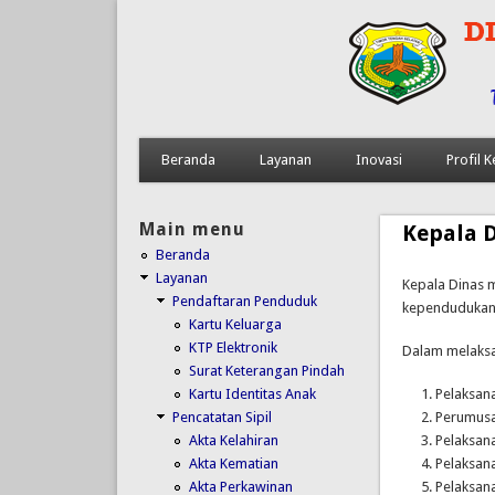
Beranda
Layanan
Inovasi
Profil
Main menu
Kepala 
Beranda
Layanan
Kepala Dinas 
Pendaftaran Penduduk
kependudukan 
Kartu Keluarga
KTP Elektronik
Dalam melaksa
Surat Keterangan Pindah
Kartu Identitas Anak
Pelaksana
Pencatatan Sipil
Perumusa
Akta Kelahiran
Pelaksana
Akta Kematian
Pelaksana
Akta Perkawinan
Pelaksana