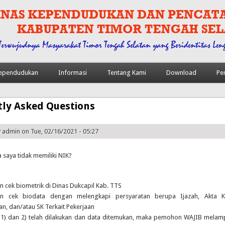
 Kependudukan
Informasi
Tentang Kami
Download
Pe
tly Asked Questions
y
admin
on Tue, 02/16/2021 - 05:27
 saya tidak memiliki NIK?
 cek biometrik di Dinas Dukcapil Kab. TTS
an cek biodata dengan melengkapi persyaratan berupa Ijazah, Akta Ke
n, dan/atau SK Terkait Pekerjaan
n 1) dan 2) telah dilakukan dan data ditemukan, maka pemohon WAJIB mela