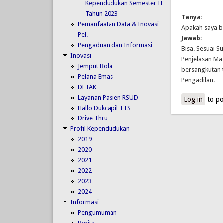
Kependudukan Semester II
Tahun 2023
Tanya:
Pemanfaatan Data & Inovasi
Apakah saya b
Pel.
Jawab:
Pengaduan dan Informasi
Bisa. Sesuai 
Inovasi
Penjelasan Ma
Jemput Bola
bersangkutan 
Pelana Emas
Pengadilan.
DETAK
Layanan Pasien RSUD
Log in
to po
Hallo Dukcapil TTS
Drive Thru
Profil Kependudukan
2019
2020
2021
2022
2023
2024
Informasi
Pengumuman
Berita