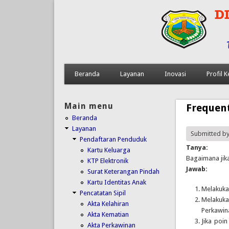
Beranda
Layanan
Inovasi
Profil
Main menu
Frequen
Beranda
Layanan
Submitted b
Pendaftaran Penduduk
Tanya:
Kartu Keluarga
Bagaimana jika
KTP Elektronik
Jawab:
Surat Keterangan Pindah
Kartu Identitas Anak
Melakukan
Pencatatan Sipil
Melakuk
Akta Kelahiran
Perkawina
Akta Kematian
Jika poi
Akta Perkawinan