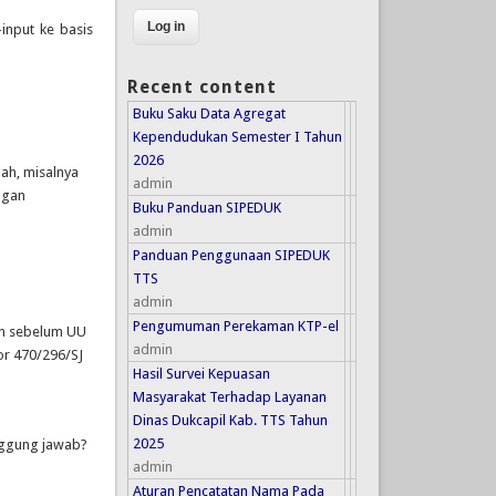
input ke basis
Recent content
Buku Saku Data Agregat
Kependudukan Semester I Tahun
2026
jah, misalnya
admin
ngan
Buku Panduan SIPEDUK
admin
Panduan Penggunaan SIPEDUK
TTS
admin
Pengumuman Perekaman KTP-el
an sebelum UU
admin
or 470/296/SJ
Hasil Survei Kepuasan
Masyarakat Terhadap Layanan
Dinas Dukcapil Kab. TTS Tahun
2025
nggung jawab?
admin
Aturan Pencatatan Nama Pada