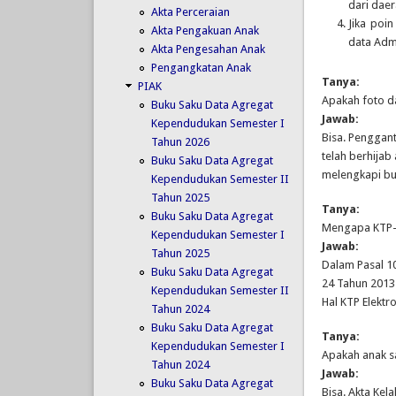
dari daer
Akta Perceraian
Jika poi
Akta Pengakuan Anak
data Adm
Akta Pengesahan Anak
Pengangkatan Anak
Tanya:
PIAK
Apakah foto da
Buku Saku Data Agregat
Jawab:
Kependudukan Semester I
Bisa. Penggant
Tahun 2026
telah berhijab
Buku Saku Data Agregat
melengkapi buk
Kependudukan Semester II
Tahun 2025
Tanya:
Buku Saku Data Agregat
Mengapa KTP-e
Kependudukan Semester I
Jawab:
Tahun 2025
Dalam Pasal 1
Buku Saku Data Agregat
24 Tahun 2013
Kependudukan Semester II
Hal KTP Elektr
Tahun 2024
Buku Saku Data Agregat
Tanya:
Kependudukan Semester I
Apakah anak s
Tahun 2024
Jawab:
Buku Saku Data Agregat
Bisa. Akta Kel