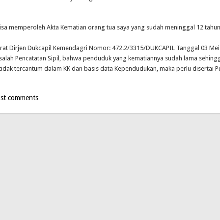
isa memperoleh Akta Kematian orang tua saya yang sudah meninggal 12 tahun
Surat Dirjen Dukcapil Kemendagri Nomor: 472.2/3315/DUKCAPIL Tanggal 03 Mei
salah Pencatatan Sipil, bahwa penduduk yang kematiannya sudah lama sehing
tidak tercantum dalam KK dan basis data Kependudukan, maka perlu disertai P
st comments