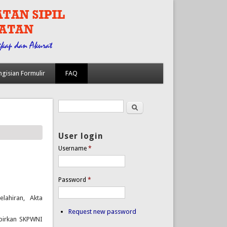
ngisian Formulir
FAQ
Search
Search form
User login
Username
*
Password
*
lahiran, Akta
Request new password
mpirkan SKPWNI