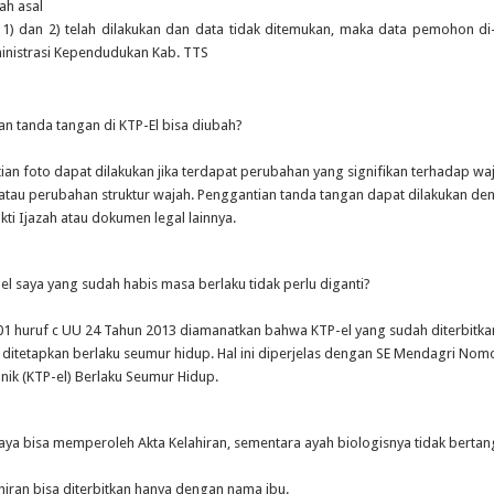
ah asal
n 1) dan 2) telah dilakukan dan data tidak ditemukan, maka data pemohon di-
inistrasi Kependudukan Kab. TTS
n tanda tangan di KTP-El bisa diubah?
ian foto dapat dilakukan jika terdapat perubahan yang signifikan terhadap wa
 atau perubahan struktur wajah. Penggantian tanda tangan dapat dilakukan de
ti Ijazah atau dokumen legal lainnya.
l saya yang sudah habis masa berlaku tidak perlu diganti?
01 huruf c UU 24 Tahun 2013 diamanatkan bahwa KTP-el yang sudah diterbitk
 ditetapkan berlaku seumur hidup. Hal ini diperjelas dengan SE Mendagri Nom
onik (KTP-el) Berlaku Seumur Hidup.
aya bisa memperoleh Akta Kelahiran, sementara ayah biologisnya tidak berta
ahiran bisa diterbitkan hanya dengan nama ibu.