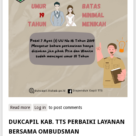
Read more
about Batas Minimal usia perkawinan
Log in
to post comments
DUKCAPIL KAB. TTS PERBAIKI LAYANAN
BERSAMA OMBUDSMAN