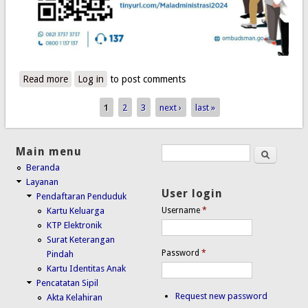
Read more
about DUKCAPIL KAB. TTS PERBAIKI LAYANAN
Log in
to post comments
BERSAMA OMBUDSMAN
1
2
3
next ›
last »
Pages
Main menu
Search
Search form
Beranda
Layanan
User login
Pendaftaran Penduduk
Kartu Keluarga
Username
*
KTP Elektronik
Surat Keterangan
Password
*
Pindah
Kartu Identitas Anak
Pencatatan Sipil
Request new password
Akta Kelahiran