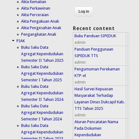
Akta Kematian
Akta Perkawinan
Akta Perceraian
Akta Pengakuan Anak
Akta Pengesahan Anak
Recent content
Pengangkatan Anak
Buku Panduan SIPEDUK
PIAK
admin
Buku Saku Data
Panduan Penggunaan
Agregat Kependudukan
SIPEDUK TTS
Semester II Tahun 2025
admin
Buku Saku Data
Pengumuman Perekaman
Agregat Kependudukan
KTP-el
Semester I Tahun 2025
admin
Buku Saku Data
Hasil Survei Kepuasan
Agregat Kependudukan
Masyarakat Terhadap
Semester II Tahun 2024
Layanan Dinas Dukcapil Kab.
Buku Saku Data
TTS Tahun 2025
Agregat Kependudukan
admin
Semester I Tahun 2024
Aturan Pencatatan Nama
Buku Saku Data
Pada Dokumen
Agregat Kependudukan
Kependudukan
Semester II Tahun 2023