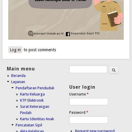
Log in
to post comments
Main menu
Search
Search form
Beranda
Layanan
User login
Pendaftaran Penduduk
Kartu Keluarga
Username
*
KTP Elektronik
Surat Keterangan
Password
*
Pindah
Kartu Identitas Anak
Pencatatan Sipil
Request new password
Akta Kelahiran