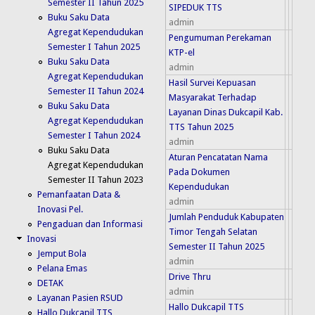
Semester II Tahun 2025
SIPEDUK TTS
Buku Saku Data
admin
Agregat Kependudukan
Pengumuman Perekaman
Semester I Tahun 2025
KTP-el
Buku Saku Data
admin
Agregat Kependudukan
Hasil Survei Kepuasan
Semester II Tahun 2024
Masyarakat Terhadap
Buku Saku Data
Layanan Dinas Dukcapil Kab.
Agregat Kependudukan
TTS Tahun 2025
Semester I Tahun 2024
admin
Buku Saku Data
Aturan Pencatatan Nama
Agregat Kependudukan
Pada Dokumen
Semester II Tahun 2023
Kependudukan
Pemanfaatan Data &
admin
Inovasi Pel.
Jumlah Penduduk Kabupaten
Pengaduan dan Informasi
Timor Tengah Selatan
Inovasi
Semester II Tahun 2025
Jemput Bola
admin
Pelana Emas
Drive Thru
DETAK
admin
Layanan Pasien RSUD
Hallo Dukcapil TTS
Hallo Dukcapil TTS