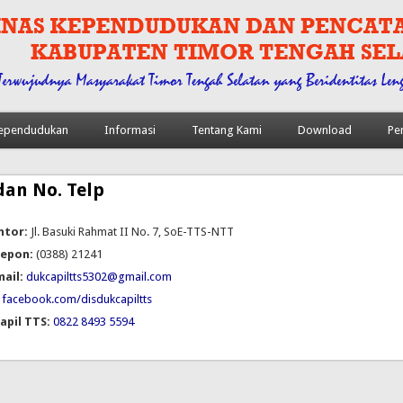
 Kependudukan
Informasi
Tentang Kami
Download
Pe
dan No. Telp
ntor:
Jl. Basuki Rahmat II No. 7, SoE-TTS-NTT
epon:
(0388) 21241
ail:
dukcapiltts5302@gmail.com
facebook.com/disdukcapiltts
apil TTS:
0822 8493 5594