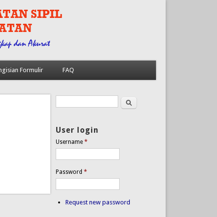
ngisian Formulir
FAQ
Search
Search form
User login
Username
*
Password
*
Request new password