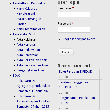
User login
Pendaftaran Penduduk
Kartu Keluarga
Username
*
KTP Elektronik
Surat Keterangan
Password
*
Pindah
Kartu Identitas Anak
Pencatatan Sipil
Request new password
Akta Kelahiran
Akta Kematian
Akta Perkawinan
Akta Perceraian
Akta Pengakuan Anak
Akta Pengesahan Anak
Recent content
Pengangkatan Anak
Buku Panduan SIPEDUK
PIAK
admin
Buku Saku Data
Panduan Penggunaan
Agregat Kependudukan
SIPEDUK TTS
Semester II Tahun 2025
admin
Buku Saku Data
Pengumuman Perekaman
Agregat Kependudukan
KTP-el
Semester I Tahun 2025
admin