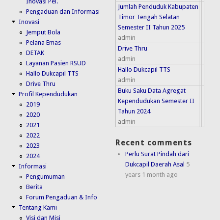
Inovasi Pel.
Jumlah Penduduk Kabupaten
Pengaduan dan Informasi
Timor Tengah Selatan
Inovasi
Semester II Tahun 2025
Jemput Bola
admin
Pelana Emas
Drive Thru
DETAK
admin
Layanan Pasien RSUD
Hallo Dukcapil TTS
Hallo Dukcapil TTS
admin
Drive Thru
Buku Saku Data Agregat
Profil Kependudukan
Kependudukan Semester II
2019
Tahun 2024
2020
admin
2021
2022
Recent comments
2023
Perlu Surat Pindah dari
2024
Dukcapil Daerah Asal
5
Informasi
years 1 month ago
Pengumuman
Berita
Forum Pengaduan & Info
Tentang Kami
Visi dan Misi