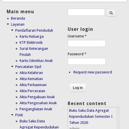
Main menu
Search
Search form
Beranda
Layanan
User login
Pendaftaran Penduduk
Kartu Keluarga
Username
*
KTP Elektronik
Surat Keterangan
Password
*
Pindah
Kartu Identitas Anak
Pencatatan Sipil
Request new password
Akta Kelahiran
Akta Kematian
Akta Perkawinan
Akta Perceraian
Akta Pengakuan Anak
Akta Pengesahan Anak
Recent content
Pengangkatan Anak
Buku Saku Data Agregat
PIAK
Kependudukan Semester I
Buku Saku Data
Tahun 2026
Agregat Kependudukan
admin