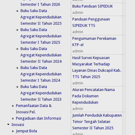
Semester I Tahun 2026
Buku Panduan SIPEDUK
Buku Saku Data
admin
Agregat Kependudukan
Panduan Penggunaan
Semester II Tahun 2025
SIPEDUK TTS
Buku Saku Data
admin
Agregat Kependudukan
Pengumuman Perekaman
Semester I Tahun 2025
KTP-el
Buku Saku Data
admin
Agregat Kependudukan
Hasil Survei Kepuasan
Semester II Tahun 2024
Masyarakat Terhadap
Buku Saku Data
Layanan Dinas Dukcapil Kab.
Agregat Kependudukan
TTS Tahun 2025
Semester I Tahun 2024
admin
Buku Saku Data
Aturan Pencatatan Nama
Agregat Kependudukan
Pada Dokumen
Semester II Tahun 2023
Kependudukan
Pemanfaatan Data &
admin
Inovasi Pel.
Jumlah Penduduk Kabupaten
Pengaduan dan Informasi
Timor Tengah Selatan
Inovasi
Semester II Tahun 2025
Jemput Bola
admin